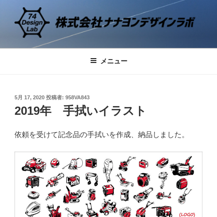
コ
ン
テ
ン
74 DESIGN LAB
デザインの研究と実践
ツ
メニュー
へ
ス
キ
投
ッ
5月 17, 2020
投稿者:
958VA843
稿
2019年 手拭いイラスト
プ
日:
依頼を受けて記念品の手拭いを作成、納品しました。