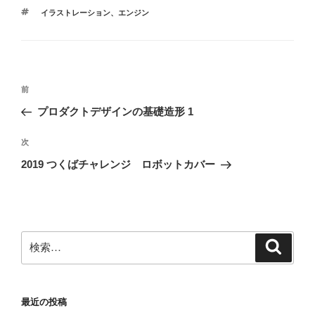
テ
タ
イラストレーション
、
エンジン
ゴ
グ
リ
ー
投
前
前
稿
の
プロダクトデザインの基礎造形 1
ナ
投
ビ
稿
次
次
ゲ
の
2019 つくばチャレンジ ロボットカバー
投
ー
稿
シ
ョ
ン
検
検
索
索:
最近の投稿