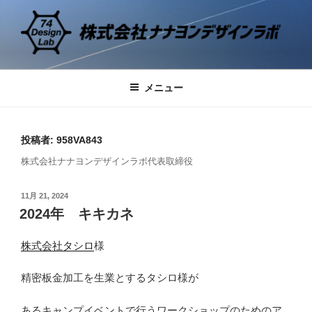
コ
ン
テ
ン
74 DESIGN LAB
デザインの研究と実践
ツ
メニュー
へ
ス
キ
投稿者:
958VA843
ッ
プ
株式会社ナナヨンデザインラボ代表取締役
投
11月 21, 2024
稿
2024年 キキカネ
日:
株式会社タシロ
様
精密板金加工を生業とするタシロ様が
あるキャンプイベントで行うワークショップのためのア