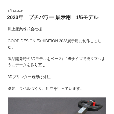
投
3月 12, 2024
稿
2023年 プチパワー 展示用 1/5モデル
日:
川上産業株式会社
様
GOOD DESIGN EXHIBITION 2023展示用に制作しまし
た。
製品開発時の3Dモデルをベースに1/5サイズで成り立つよ
うにデータを作り直し
3Dプリンター造形は外注
塗装、ラベルづくり、組立を行っています。