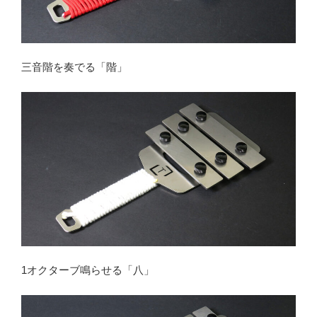
三音階を奏でる「階」
1オクターブ鳴らせる「八」