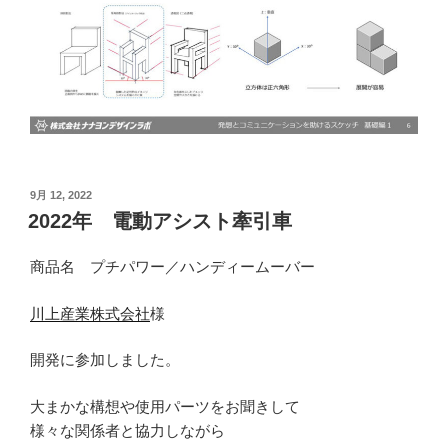
投
9月 12, 2022
稿
2022年 電動アシスト牽引車
日:
商品名 プチパワー／ハンディームーバー
川上産業株式会社
様
開発に参加しました。
大まかな構想や使用パーツをお聞きして
様々な関係者と協力しながら