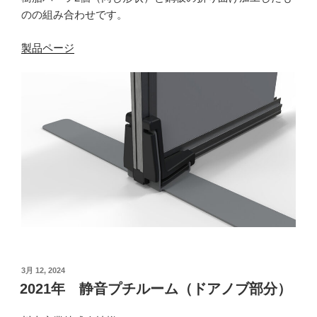
のの組み合わせです。
製品ページ
投
3月 12, 2024
稿
2021年 静音プチルーム（ドアノブ部分）
日: