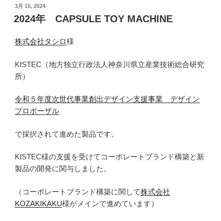
投
3月 15, 2024
稿
2024年 CAPSULE TOY MACHINE
日:
株式会社タシロ
様
KISTEC（地方独立行政法人神奈川県立産業技術総合研究
所）
令和５年度次世代事業創出デザイン支援事業 デザイン
プロポーザル
で採択されて進めた製品です。
KISTEC様の支援を受けてコーポレートブランド構築と新
製品の開発に関与しました。
（コーポレートブランド構築に関して
株式会社
KOZAKIKAKU
様がメインで進めています）