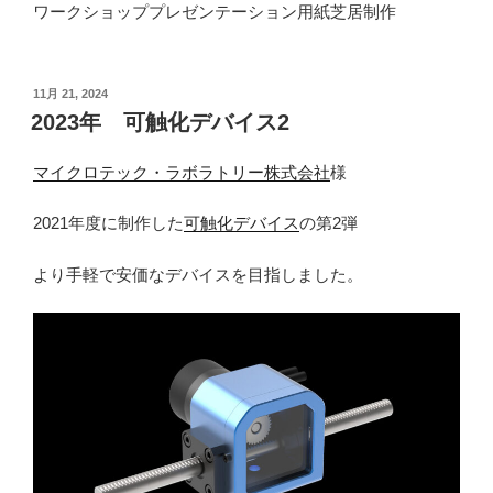
ワークショッププレゼンテーション用紙芝居制作
投
11月 21, 2024
稿
2023年 可触化デバイス2
日:
マイクロテック・ラボラトリー株式会社
様
2021年度に制作した
可触化デバイス
の第2弾
より手軽で安価なデバイスを目指しました。