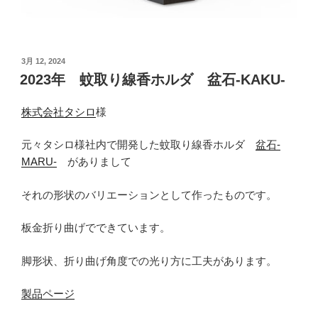
投
3月 12, 2024
稿
2023年 蚊取り線香ホルダ 盆石-KAKU-
日:
株式会社タシロ
様
元々タシロ様社内で開発した蚊取り線香ホルダ
盆石-
MARU-
がありまして
それの形状のバリエーションとして作ったものです。
板金折り曲げでできています。
脚形状、折り曲げ角度での光り方に工夫があります。
製品ページ