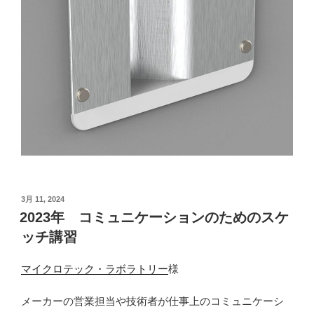
投
3月 11, 2024
稿
2023年 コミュニケーションのためのスケ
日:
ッチ講習
マイクロテック・ラボラトリー
様
メーカーの営業担当や技術者が仕事上のコミュニケーシ