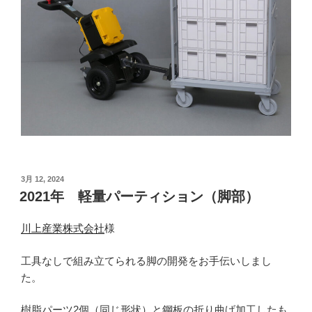
投
3月 12, 2024
稿
2021年 軽量パーティション（脚部）
日:
川上産業株式会社
様
工具なしで組み立てられる脚の開発をお手伝いしまし
た。
樹脂パーツ2個（同じ形状）と鋼板の折り曲げ加工したも