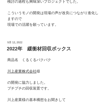
検討の過程も興味深いプロジェクトでした。
こういうモノの開発は現場の声が改良につながり進化し
ますので
現場での活躍を願っています。
投
9月 12, 2022
稿
2022年 緩衝材回収ボックス
日:
商品名 くるくるパクパク
川上産業株式会社
様
の開発に協力しました。
プチプチの回収装置です。
川上産業様の基本構想をお聞きして