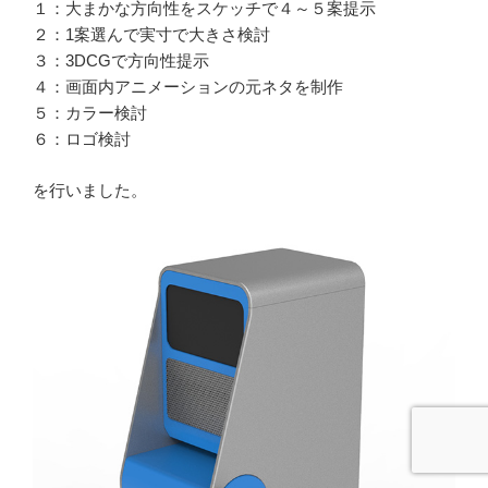
１：大まかな方向性をスケッチで４～５案提示
２：1案選んで実寸で大きさ検討
３：3DCGで方向性提示
４：画面内アニメーションの元ネタを制作
５：カラー検討
６：ロゴ検討
を行いました。