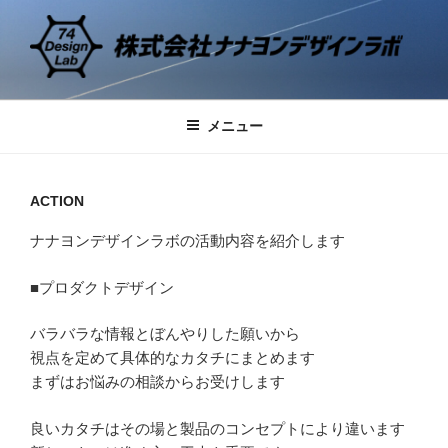
コ
ン
テ
ン
74 DESIGN LAB
デザインの研究と実践
ツ
メニュー
へ
ス
キ
ACTION
ッ
プ
ナナヨンデザインラボの活動内容を紹介します
■プロダクトデザイン
バラバラな情報とぼんやりした願いから
視点を定めて具体的なカタチにまとめます
まずはお悩みの相談からお受けします
良いカタチはその場と製品のコンセプトにより違います